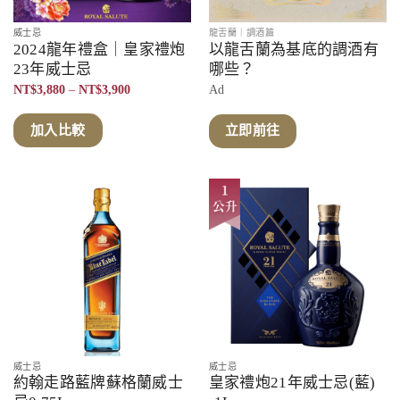
威士忌
龍舌蘭｜調酒篇
2024龍年禮盒｜皇家禮炮
以龍舌蘭為基底的調酒有
23年威士忌
哪些？
價
NT$
3,880
–
NT$
3,900
Ad
格
範
圍：
加入比較
立即前往
NT$3,880
到
NT$3,900
威士忌
威士忌
約翰走路藍牌蘇格蘭威士
皇家禮炮21年威士忌(藍)