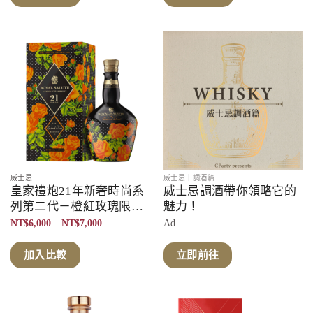
NT$6,000
到
NT$7,000
威士忌
威士忌｜調酒篇
皇家禮炮21年新奢時尚系
威士忌調酒帶你領略它的
列第二代－橙紅玫瑰限定
魅力！
版
價
NT$
6,000
–
NT$
7,000
Ad
格
範
圍：
加入比較
立即前往
NT$6,000
到
NT$7,000