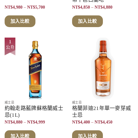
價
價
NT$
4,980
–
NT$
5,700
NT$
4,850
–
NT$
4,880
格
格
範
範
圍：
圍：
加入比較
加入比較
NT$4,980
NT$4,850
到
到
NT$5,700
NT$4,880
威士忌
威士忌
約翰走路藍牌蘇格蘭威士
格蘭菲迪21年單一麥芽威
忌(1L)
士忌
價
價
NT$
4,880
–
NT$
4,999
NT$
4,400
–
NT$
4,450
格
格
範
範
圍：
圍：
加入比較
加入比較