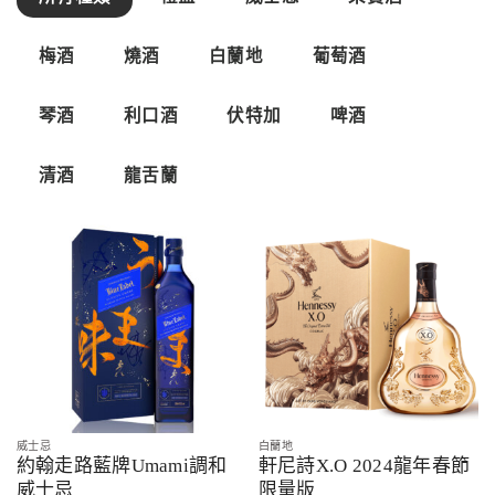
梅酒
燒酒
白蘭地
葡萄酒
琴酒
利口酒
伏特加
啤酒
清酒
龍舌蘭
威士忌
白蘭地
約翰走路藍牌Umami調和
軒尼詩X.O 2024龍年春節
威士忌
限量版