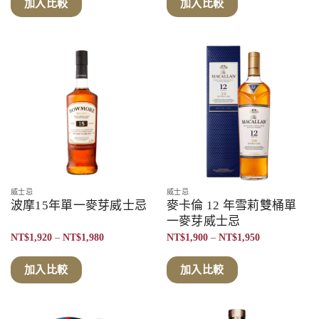
圍：
加入比較
加入比較
NT$1,950
到
NT$1,980
威士忌
威士忌
波摩15年單一麥芽威士忌
麥卡倫 12 年雪莉雙桶單
一麥芽威士忌
價
價
NT$
1,920
–
NT$
1,980
NT$
1,900
–
NT$
1,950
格
格
範
範
圍：
圍：
加入比較
加入比較
NT$1,920
NT$1,900
到
到
NT$1,980
NT$1,950