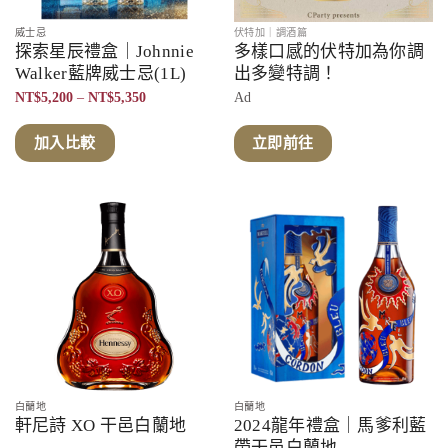
威士忌
伏特加｜調酒篇
探索星辰禮盒｜Johnnie
多樣口感的伏特加為你調
Walker藍牌威士忌(1L)
出多變特調！
價
NT$
5,200
–
NT$
5,350
Ad
格
範
圍：
加入比較
立即前往
NT$5,200
到
NT$5,350
白蘭地
白蘭地
軒尼詩 XO 干邑白蘭地
2024龍年禮盒｜馬爹利藍
帶干邑白蘭地