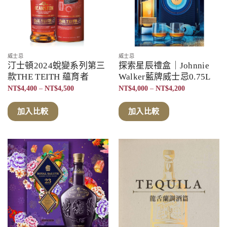
威士忌
威士忌
汀士頓2024蛻變系列第三
探索星辰禮盒｜Johnnie
款THE TEITH 蘊育者
Walker藍牌威士忌0.75L
價
價
NT$
4,400
–
NT$
4,500
NT$
4,000
–
NT$
4,200
格
格
範
範
圍：
圍：
加入比較
加入比較
NT$4,400
NT$4,000
到
到
NT$4,500
NT$4,200