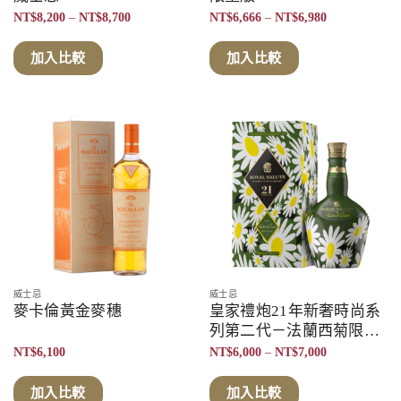
價
價
NT$
8,200
–
NT$
8,700
NT$
6,666
–
NT$
6,980
格
格
範
範
圍：
圍：
加入比較
加入比較
NT$8,200
NT$6,666
到
到
NT$8,700
NT$6,980
威士忌
威士忌
麥卡倫黃金麥穗
皇家禮炮21年新奢時尚系
列第二代－法蘭西菊限定
版
價
NT$
6,100
NT$
6,000
–
NT$
7,000
格
範
圍：
加入比較
加入比較