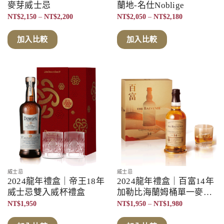
麥芽威士忌
蘭地-名仕Noblige
價
價
NT$
2,150
–
NT$
2,200
NT$
2,050
–
NT$
2,180
格
格
範
範
圍：
圍：
加入比較
加入比較
NT$2,150
NT$2,050
到
到
NT$2,200
NT$2,180
威士忌
威士忌
2024龍年禮盒｜帝王18年
2024龍年禮盒｜百富14年
威士忌雙入威杯禮盒
加勒比海蘭姆桶單一麥芽
威士忌
價
NT$
1,950
NT$
1,950
–
NT$
1,980
格
範