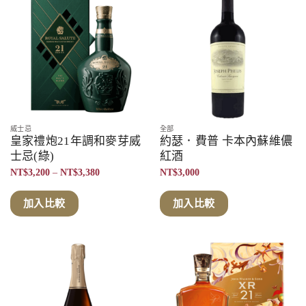
威士忌
全部
皇家禮炮21年調和麥芽威
約瑟．費普 卡本內蘇維儂
士忌(綠)
紅酒
價
NT$
3,200
–
NT$
3,380
NT$
3,000
格
範
圍：
加入比較
加入比較
NT$3,200
到
NT$3,380