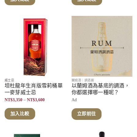
NT$4,000
NT$3,550
到
到
NT$4,280
NT$3,780
威士忌
蘭姆酒｜調酒篇
坦杜龍年生肖版雪莉桶單
以蘭姆酒為基底的調酒，
一麥芽威士忌
你都選擇哪一種呢？
價
NT$
3,350
–
NT$
3,600
Ad
格
範
圍：
加入比較
立即前往
NT$3,350
到
NT$3,600