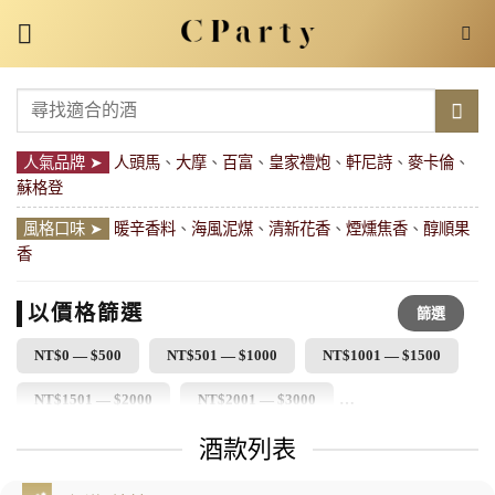
Skip
to
content
搜
尋
關
人氣品牌 ➤
人頭馬
、
大摩
、
百富
、
皇家禮炮
、
軒尼詩
、
麥卡倫
、
鍵
蘇格登
字:
風格口味 ➤
暖辛香料
、
海風泥煤
、
清新花香
、
煙燻焦香
、
醇順果
香
以價格篩選
篩選
NT$0 — $500
NT$501 — $1000
NT$1001 — $1500
NT$1501 — $2000
NT$2001 — $3000
酒款列表
NT$3001 — $4000
NT$4001 — $5000
NT$5001 以上
最
最
低
高
價
價