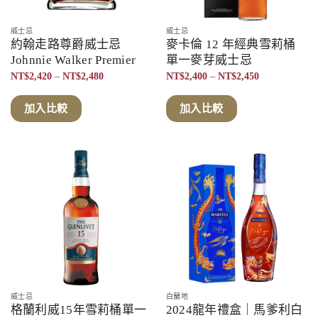
威士忌
威士忌
約翰走路尊爵威士忌
麥卡倫 12 年經典雪莉桶
Johnnie Walker Premier
單一麥芽威士忌
價
價
NT$
2,420
–
NT$
2,480
NT$
2,400
–
NT$
2,450
格
格
範
範
圍：
圍：
加入比較
加入比較
NT$2,420
NT$2,400
到
到
NT$2,480
NT$2,450
威士忌
白蘭地
格蘭利威15年雪莉桶單一
2024龍年禮盒｜馬爹利白