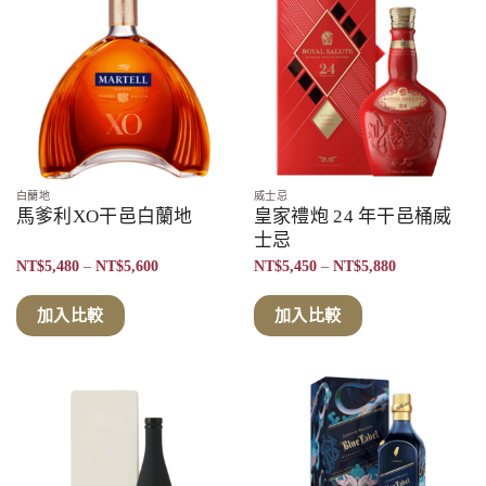
白蘭地
威士忌
馬爹利XO干邑白蘭地
皇家禮炮 24 年干邑桶威
士忌
價
價
NT$
5,480
–
NT$
5,600
NT$
5,450
–
NT$
5,880
格
格
範
範
圍：
圍：
加入比較
加入比較
NT$5,480
NT$5,450
到
到
NT$5,600
NT$5,880