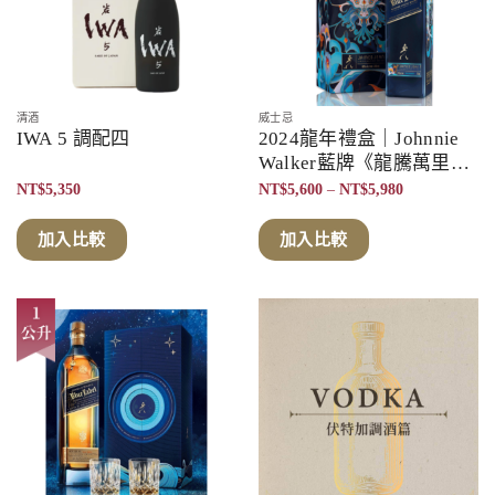
清酒
威士忌
IWA 5 調配四
2024龍年禮盒｜Johnnie
Walker藍牌《龍騰萬里》
龍年珍藏限定版
價
NT$
5,350
NT$
5,600
–
NT$
5,980
格
範
圍：
加入比較
加入比較
NT$5,600
到
NT$5,980