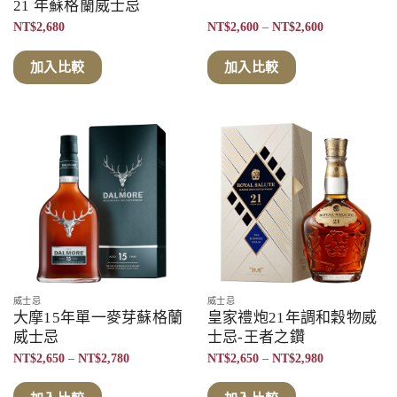
21 年蘇格蘭威士忌
價
NT$
2,680
NT$
2,600
–
NT$
2,600
格
範
圍：
加入比較
加入比較
NT$2,600
到
NT$2,600
威士忌
威士忌
大摩15年單一麥芽蘇格蘭
皇家禮炮21年調和穀物威
威士忌
士忌-王者之鑽
價
價
NT$
2,650
–
NT$
2,780
NT$
2,650
–
NT$
2,980
格
格
範
範
圍：
圍：