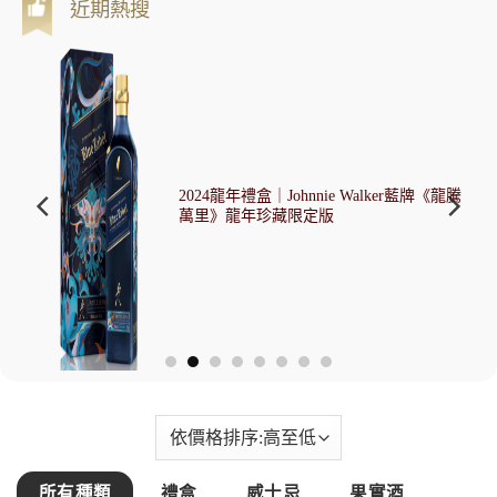
近期熱搜
格
格
2024龍年禮盒｜Johnnie Walker藍牌《龍騰
萬里》龍年珍藏限定版
所有種類
禮盒
威士忌
果實酒