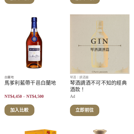
NT$4,880
NT$4,400
到
到
NT$4,999
NT$4,450
白蘭地
琴酒｜調酒篇
馬爹利藍帶干邑白蘭地
琴酒調酒不可不知的經典
酒款！
價
NT$
4,450
–
NT$
4,500
Ad
格
範
圍：
加入比較
立即前往
NT$4,450
到
NT$4,500