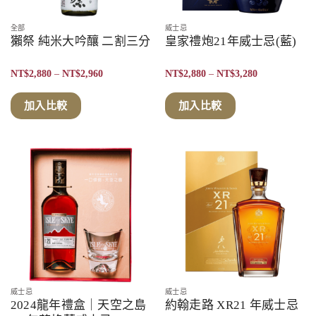
全部
威士忌
獺祭 純米大吟釀 二割三分
皇家禮炮21年威士忌(藍)
價
價
NT$
2,880
–
NT$
2,960
NT$
2,880
–
NT$
3,280
格
格
範
範
圍：
圍：
加入比較
加入比較
NT$2,880
NT$2,880
到
到
NT$2,960
NT$3,280
威士忌
威士忌
2024龍年禮盒｜天空之島
約翰走路 XR21 年威士忌