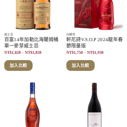
威士忌
白蘭地
百富14年加勒比海蘭姆桶
軒尼詩V.S.O.P 2024龍年春
單一麥芽威士忌
節限量版
價
價
NT$
1,820
–
NT$
1,850
NT$
1,750
–
NT$
1,930
格
格
範
範
圍：
圍：
加入比較
加入比較
NT$1,820
NT$1,750
到
到
NT$1,850
NT$1,930