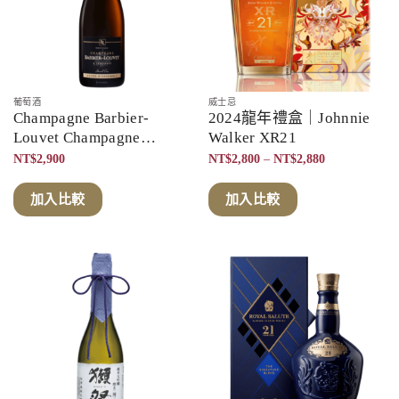
葡萄酒
威士忌
Champagne Barbier-
2024龍年禮盒｜Johnnie
Louvet Champagne
Walker XR21
Ensemble Grand cru
價
NT$
2,900
NT$
2,800
–
NT$
2,880
格
範
圍：
加入比較
加入比較
NT$2,800
到
NT$2,880