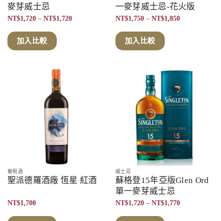
麥芽威士忌
一麥芽威士忌-花火版
價
價
NT$
1,720
–
NT$
1,720
NT$
1,750
–
NT$
1,850
格
格
範
範
圍：
圍：
加入比較
加入比較
NT$1,720
NT$1,750
到
到
NT$1,720
NT$1,850
葡萄酒
威士忌
聖派德羅酒廠 恆星 紅酒
蘇格登15年亞版Glen Ord
單一麥芽威士忌
價
NT$
1,700
NT$
1,720
–
NT$
1,770
格
範