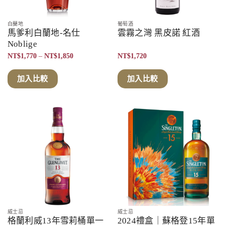
白蘭地
葡萄酒
馬爹利白蘭地-名仕
雲霧之灣 黑皮諾 紅酒
Noblige
價
NT$
1,770
–
NT$
1,850
NT$
1,720
格
範
圍：
加入比較
加入比較
NT$1,770
到
NT$1,850
威士忌
威士忌
格蘭利威13年雪莉桶單一
2024禮盒｜蘇格登15年單