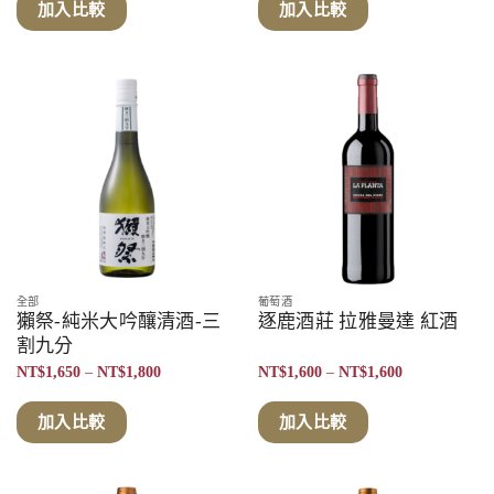
圍：
加入比較
加入比較
NT$1,720
到
NT$1,770
全部
葡萄酒
獺祭-純米大吟釀清酒-三
逐鹿酒莊 拉雅曼達 紅酒
割九分
價
價
NT$
1,650
–
NT$
1,800
NT$
1,600
–
NT$
1,600
格
格
範
範
圍：
圍：
加入比較
加入比較
NT$1,650
NT$1,600
到
到
NT$1,800
NT$1,600