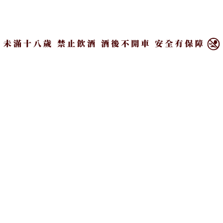
×
葡萄酒
威士忌
雲霧之灣 粉紅氣泡酒
百富12年糖心桶單一麥芽
威士忌
價
NT$
1,550
NT$
1,560
–
NT$
1,600
格
範
圍：
加入比較
加入比較
NT$1,560
到
NT$1,600