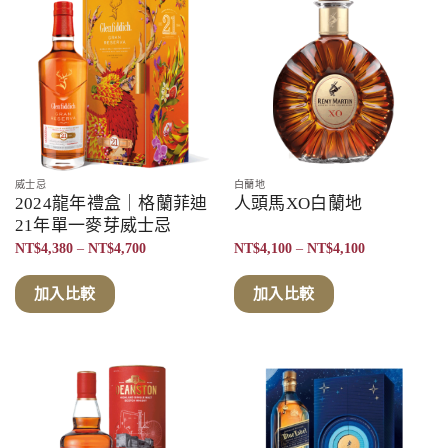
威士忌
白蘭地
2024龍年禮盒｜格蘭菲迪
人頭馬XO白蘭地
21年單一麥芽威士忌
價
價
NT$
4,380
–
NT$
4,700
NT$
4,100
–
NT$
4,100
格
格
範
範
圍：
圍：
加入比較
加入比較
NT$4,380
NT$4,100
到
到
NT$4,700
NT$4,100