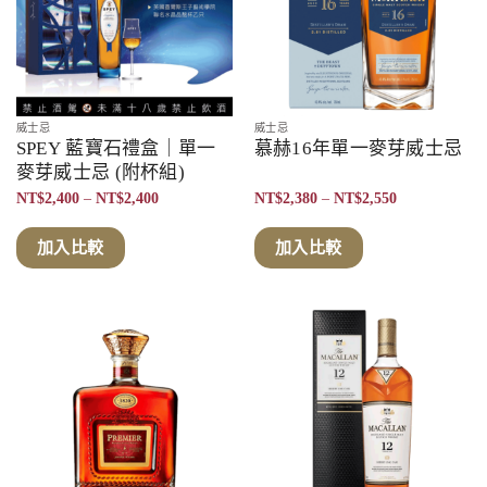
威士忌
威士忌
SPEY 藍寶石禮盒｜單一
慕赫16年單一麥芽威士忌
麥芽威士忌 (附杯組)
價
價
NT$
2,400
–
NT$
2,400
NT$
2,380
–
NT$
2,550
格
格
範
範
圍：
圍：
加入比較
加入比較
NT$2,400
NT$2,380
到
到
NT$2,400
NT$2,550