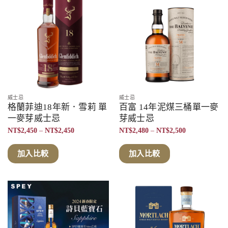
威士忌
威士忌
格蘭菲迪18年新．雪莉 單
百富 14年泥煤三桶單一麥
一麥芽威士忌
芽威士忌
價
價
NT$
2,450
–
NT$
2,450
NT$
2,480
–
NT$
2,500
格
格
範
範
圍：
圍：
加入比較
加入比較
NT$2,450
NT$2,480
到
到
NT$2,450
NT$2,500